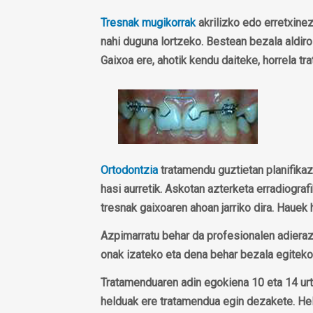
Tresnak mugikorrak
akrilizko edo erretxinez
nahi duguna lortzeko. Bestean bezala aldiro
Gaixoa ere, ahotik kendu daiteke, horrela t
Ortodontzia
tratamendu guztietan planifikaz
hasi aurretik. Askotan azterketa erradiograf
tresnak gaixoaren ahoan jarriko dira. Hauek h
Azpimarratu behar da profesionalen adieraz
onak izateko eta dena behar bezala egiteko
Tratamenduaren adin egokiena 10 eta 14 urte
helduak ere tratamendua egin dezakete. Hel