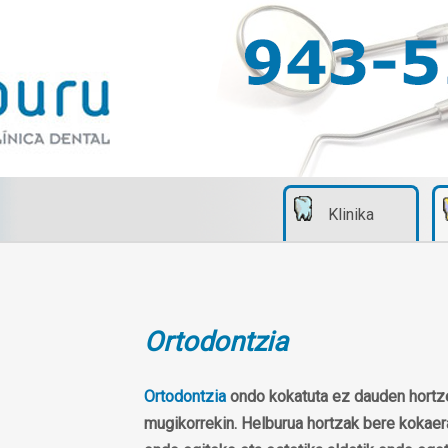
Klinika
Ortodontzia
Ortodontzia
ondo kokatuta ez dauden hortze
mugikorrekin. Helburua hortzak bere kokaer