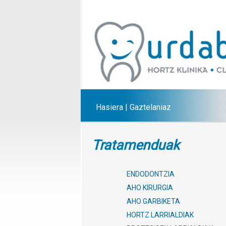
Hasiera
|
Gaztelaniaz
Tratamenduak
ENDODONTZIA
AHO KIRURGIA
AHO GARBIKETA
HORTZ LARRIALDIAK