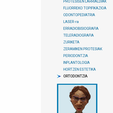
PROTESISEN LARRIALDIAK
FLUORREKO TOPIFIKAZIOA
ODONTOPEDIATRIA
LASER-ra
ERRADIOBISIOGRAFIA
TELERADIOGRAFIA
ZURIKETA
ZERAMIKEN PROTESIAK
PERIODONTZIA
INPLANTOLOGIA
HORTZEN ESTETIKA
ORTODONTZIA