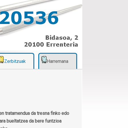
Zerbitzuak
Harremana
n tratamendua da tresna finko edo
ara bueltatzea da bere funtzioa