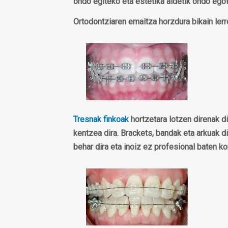
ondo egiteko eta estetika aldetik ondo ego
Ortodontziaren emaitza horzdura bikain lerr
Tresnak finkoak
hortzetara lotzen direnak d
kentzea dira. Brackets, bandak eta arkuak di
behar dira eta inoiz ez profesional baten ko