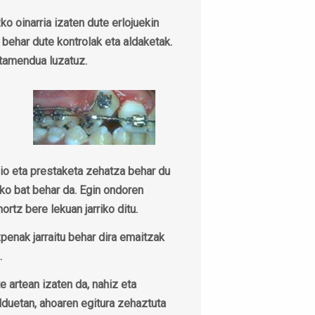
ko oinarria izaten dute erlojuekin
 behar dute kontrolak eta aldaketak.
ratamendua luzatuz.
io eta prestaketa zehatza behar du
iko bat behar da. Egin ondoren
ortz bere lekuan jarriko ditu.
penak jarraitu behar dira emaitzak
.
 artean izaten da, nahiz eta
duetan, ahoaren egitura zehaztuta