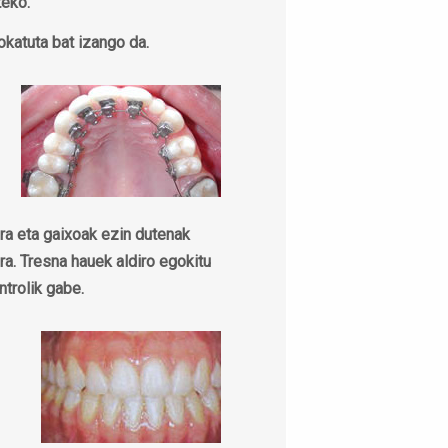
teko.
okatuta bat izango da.
ira eta gaixoak ezin dutenak
ra. Tresna hauek aldiro egokitu
ntrolik gabe.