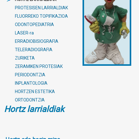
PROTESISEN LARRIALDIAK
FLUORREKO TOPIFIKAZIOA
ODONTOPEDIATRIA
LASER-ra
ERRADIOBISIOGRAFIA
TELERADIOGRAFIA
ZURIKETA
ZERAMIKEN PROTESIAK
PERIODONTZIA
INPLANTOLOGIA
HORTZEN ESTETIKA
ORTODONTZIA
Hortz larrialdiak