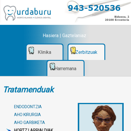
Hasiera
|
Gaztelaniaz
Klinika
Zerbitzuak
Harremana
Tratamenduak
ENDODONTZIA
AHO KIRURGIA
AHO GARBIKETA
HORTZ LARRIALDIAK