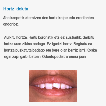
Hortz idokita
Aho kanpotik ateratzen den hortz kolpe edo erori baten
ondorioz.
Aurkitu hortza. Hartu koronatik eta ez sustraitik. Garbitu
hotza uran zikina badago. Ez igurtzi hortz. Begiratu ea
hortza puzkatuta badago eta bere oian berriz jarri. Koska
egin zapi garbi batean. Odontopediatrarenera joan.