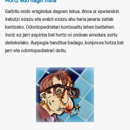
Hortz edo hagin mina
Garbitu ondo eragindua dagoen lekua. Ahoa ur epelarekin
irakutzi ezazu eta erabil ezazu aho haria janaria zatiak
kentzeko. Odontopedriatari kontsualtu lehen baitlehen.
Inoiz ez jarri aspirina bat hortz-oi ondoan erredura sortu
daitekelako. Aurpegia handitua badago, konpresa hotza bat
jarri eta odontopediatrari deitu.