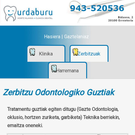
Hasiera
|
Gaztelaniaz
Klinika
Zerbitzuak
Harremana
Zerbitzu Odontologiko Guztiak
Tratamentu guztiak egiten ditugu (Gazte Odontologia,
oklusio, hortzen zuriketa, garbiketa) Teknika berriekin,
emaitza oneneki.