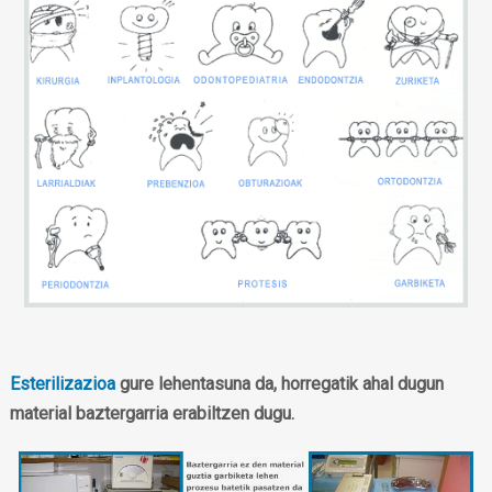
Esterilizazioa
gure lehentasuna da, horregatik ahal dugun
material baztergarria erabiltzen dugu.