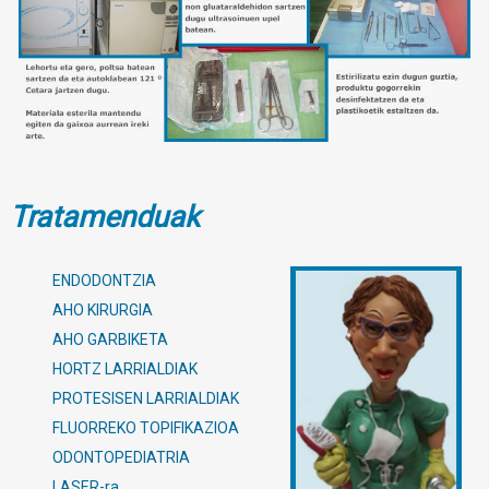
Tratamenduak
ENDODONTZIA
AHO KIRURGIA
AHO GARBIKETA
HORTZ LARRIALDIAK
PROTESISEN LARRIALDIAK
FLUORREKO TOPIFIKAZIOA
ODONTOPEDIATRIA
LASER-ra